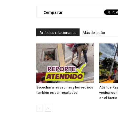
Compartir
Artículos relacionados
Más del autor
Escuchar a las vecinas y los vecinos
Atiende Ray
también es dar resultados
vecinal con 
en el barri