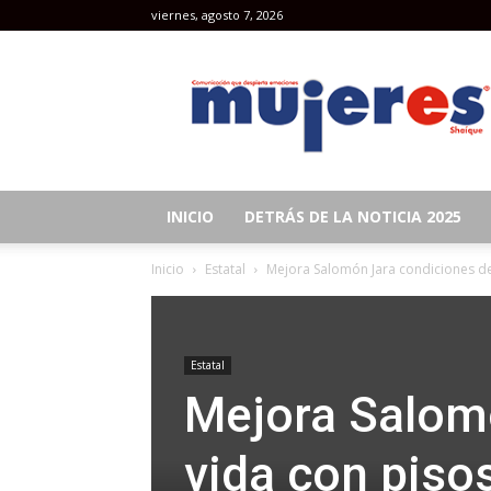
viernes, agosto 7, 2026
Revista
Mujeres
INICIO
DETRÁS DE LA NOTICIA 2025
Inicio
Estatal
Mejora Salomón Jara condiciones de 
Estatal
Mejora Salom
vida con piso