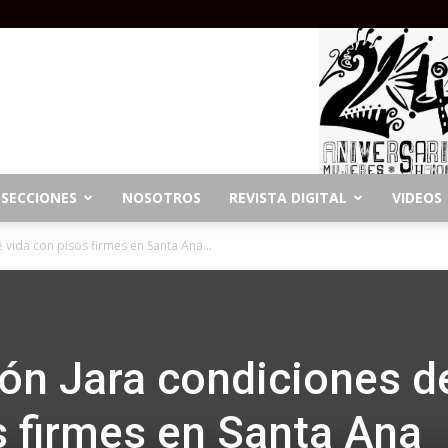
SECCIONES
NOSOTROS
REVISTA DIGITAL
VIDEOS
vida con pisos firmes en Santa Ana...
ón Jara condiciones d
s firmes en Santa Ana