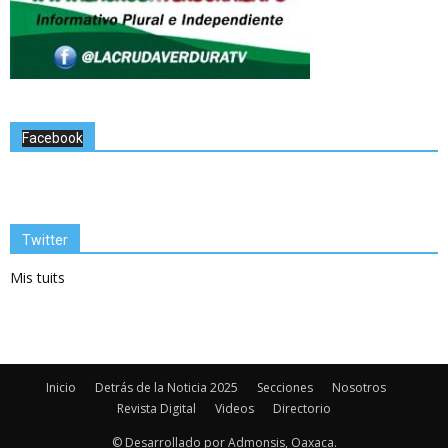
Facebook
Twitter
Mis tuits
Inicio
Detrás de la Noticia 2025
Secciones
Nosotros
Revista Digital
Videos
Directorio
© Desarrollado por Admonsis, Oaxaca.