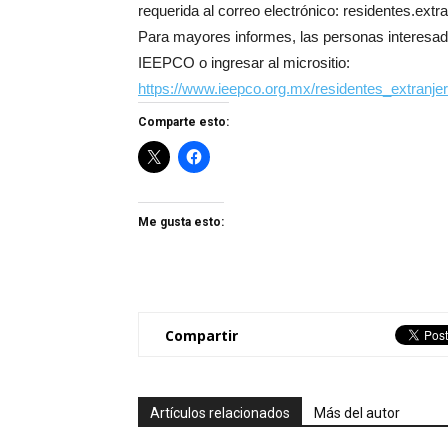
requerida al correo electrónico: residentes.ex
Para mayores informes, las personas interesada
IEEPCO o ingresar al micrositio:
https://www.ieepco.org.mx/residentes_extranje
Comparte esto:
Me gusta esto:
Compartir
Artículos relacionados
Más del autor