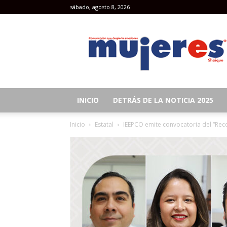
sábado, agosto 8, 2026
Revista
Mujeres
INICIO
DETRÁS DE LA NOTICIA 2025
Inicio
Estatal
IEEPCO emite convocatoria del “Rec