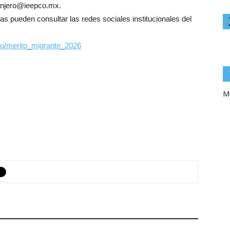
tranjero@ieepco.mx.
s pueden consultar las redes sociales institucionales del
ro/merito_migrante_2026
Mi