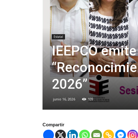
Estatal
IEEPCO emite 
“Reconocimien
2026”
junio 16, 2026
109
Compartir