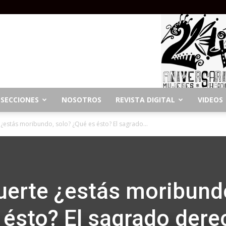
SECCIONES
NOSOTROS
REVISTA DIGITAL
VIDEOS
¿estás moribundo, solo? ¿Qué es ésto? El sagrado...
uerte ¿estás moribund
 ésto? El sagrado dere