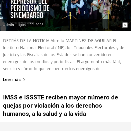
admin
-
agosto 20, 2025
0
DETRÁS DE LA NOTICIA Alfredo MARTÍNEZ DE AGUILAR El
Instituto Nacional Electoral (INE), los Tribunales Electorales y de
Justicia y las Fiscalías de los Estados se han convertido en
enemigos de los medios y periodistas. El argumento más fácil,
sencillo y cómodo que encuentran los enemigos de...
Leer más
IMSS e ISSSTE reciben mayor número de
quejas por violación a los derechos
humanos, a la salud y a la vida