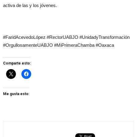
activa de las y los jóvenes.
#FaridAcevedoLópez #RectorUABJO #UnidadyTransformación
#OrgullosamenteUABJO #MiPrimeraChamba #Oaxaca
Comparte esto:
Me gusta esto: