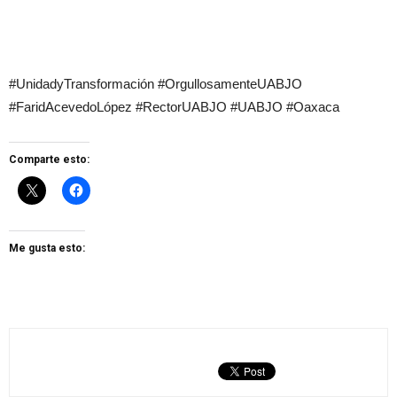
#UnidadyTransformación #OrgullosamenteUABJO
#FaridAcevedoLópez #RectorUABJO #UABJO #Oaxaca
Comparte esto:
Me gusta esto: