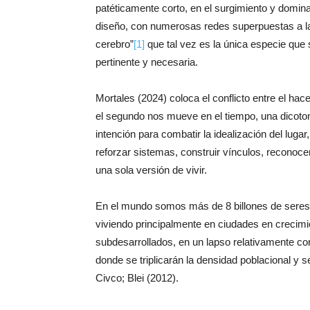
patéticamente corto, en el surgimiento y domin
diseño, con numerosas redes superpuestas a la
cerebro”
[1]
que tal vez es la única especie qu
pertinente y necesaria.
Mortales (2024) coloca el conflicto entre el hac
el segundo nos mueve en el tiempo, una dicotomí
intención para combatir la idealización del lug
reforzar sistemas, construir vínculos, reconoce
una sola versión de vivir.
En el mundo somos más de 8 billones de ser
viviendo principalmente en ciudades en crecim
subdesarrollados, en un lapso relativamente cor
donde se triplicarán la densidad poblacional y
Civco; Blei (2012).