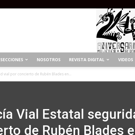
SECCIONES
NOSOTROS
REVISTA DIGITAL
VIDEOS
ad vial por concierto de Rubén Blades en...
ía Vial Estatal seguri
ierto de Rubén Blades 