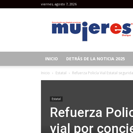
viernes, agosto 7, 2026
Revista
Mujeres
INICIO
DETRÁS DE LA NOTICIA 2025
Inicio
Estatal
Refuerza Policía Vial Estatal segurid
Estatal
Refuerza Polic
vial por conc