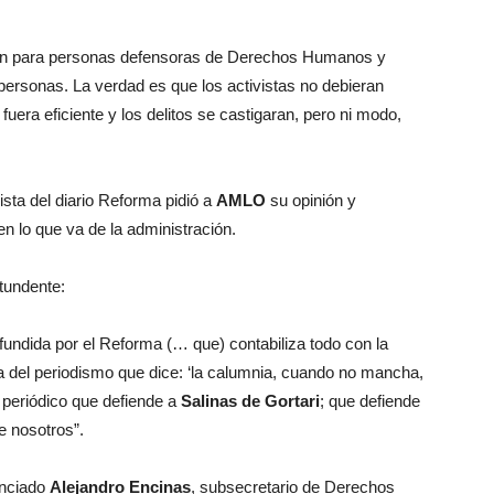
ón para personas defensoras de Derechos Humanos y
personas. La verdad es que los activistas no debieran
 fuera eficiente y los delitos se castigaran, pero ni modo,
ista del diario Reforma pidió a
AMLO
su opinión y
en lo que va de la administración.
tundente:
undida por el Reforma (… que) contabiliza todo con la
ca del periodismo que dice: ‘la calumnia, cuando no mancha,
un periódico que defiende a
Salinas de Gortari
; que defiende
e nosotros”.
enciado
Alejandro Encinas
, subsecretario de Derechos