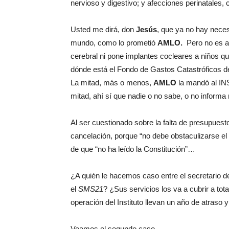
nervioso y digestivo; y afecciones perinatales,
Usted me dirá, don
Jesús
, que ya no hay nece
mundo, como lo prometió
AMLO.
Pero no es as
cerebral ni pone implantes cocleares a niños
dónde está el Fondo de Gastos Catastróficos de
La mitad, más o menos,
AMLO
la mandó al INS
mitad, ahí sí que nadie o no sabe, o no inform
Al ser cuestionado sobre la falta de presupues
cancelación, porque “no debe obstaculizarse el
de que “no ha leído la Constitución”…
¿A quién le hacemos caso entre el secretario 
el
SMS21
? ¿Sus servicios los va a cubrir a to
operación del Instituto llevan un año de atraso
Veamos el segundo caso.