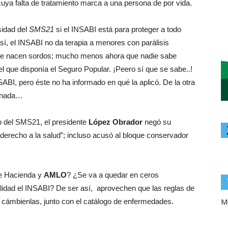
 cuya falta de tratamiento marca a una persona de por vida.
sidad del
SMS21
si el INSABI está para proteger a todo
í, el INSABI no da terapia a menores con parálisis
 que nacen sordos; mucho menos ahora que nadie sabe
l que disponía el Seguro Popular. ¡Peero sí que se sabe..!
ABI, pero éste no ha informado en qué la aplicó. De la otra
a nada…
to del SMS21, el presidente
López Obrador
negó su
 derecho a la salud”; incluso acusó al bloque conservador
de Hacienda y
AMLO
? ¿Se va a quedar en ceros
talidad el INSABI? De ser así, aprovechen que las reglas de
Mi
 y cámbienlas, junto con el catálogo de enfermedades.