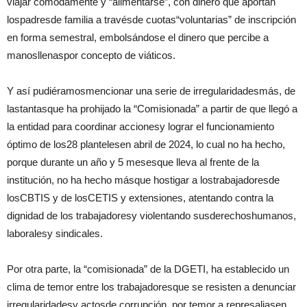
viajar cómodamente y “alimentarse”, con dinero que aportan
lospadresde familia a travésde cuotas“voluntarias” de inscripción
en forma semestral, embolsándose el dinero que percibe a
manosllenaspor concepto de viáticos.
Y así pudiéramosmencionar una serie de irregularidadesmás, de
lastantasque ha prohijado la “Comisionada” a partir de que llegó a
la entidad para coordinar accionesy lograr el funcionamiento
óptimo de los28 plantelesen abril de 2024, lo cual no ha hecho,
porque durante un año y 5 mesesque lleva al frente de la
institución, no ha hecho másque hostigar a lostrabajadoresde
losCBTIS y de losCETIS y extensiones, atentando contra la
dignidad de los trabajadoresy violentando susderechoshumanos,
laboralesy sindicales.
Por otra parte, la “comisionada” de la DGETI, ha establecido un
clima de temor entre los trabajadoresque se resisten a denunciar
irregularidadesy actosde corrupción, por temor a represaliasen