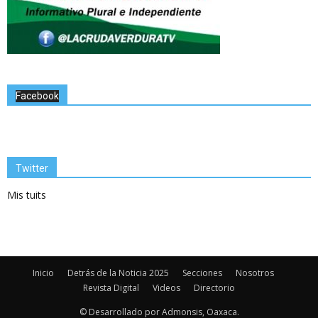
Facebook
Twitter
Mis tuits
Inicio
Detrás de la Noticia 2025
Secciones
Nosotros
Revista Digital
Videos
Directorio
© Desarrollado por Admonsis, Oaxaca.