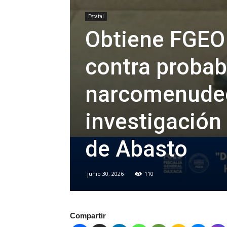
Estatal
Obtiene FGEO 
contra probab
narcomenudeo;
investigación 
de Abasto
junio 30, 2026
110
Compartir