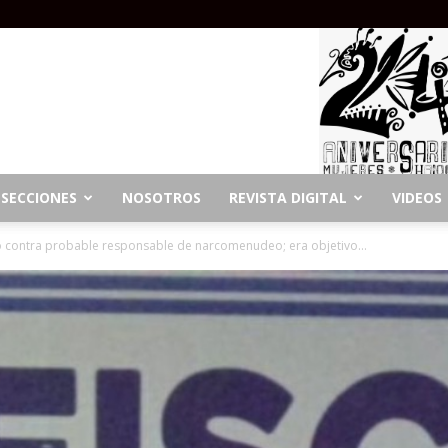
SECCIONES
NOSOTROS
REVISTA DIGITAL
VIDEOS
 contra probable responsable de narcomenudeo; era objetivo...