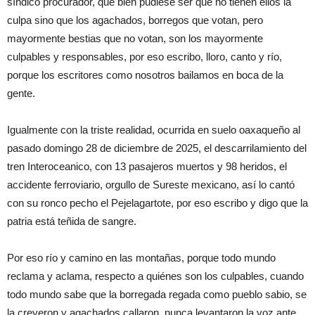
síndico procurador, que bien pudiese ser que no tienen ellos la
culpa sino que los agachados, borregos que votan, pero
mayormente bestias que no votan, son los mayormente
culpables y responsables, por eso escribo, lloro, canto y río,
porque
los escritores como nosotros bailamos en boca de la
gente.
Igualmente con la triste realidad, ocurrida en suelo oaxaqueño al
pasado domingo 28 de diciembre de 2025, el descarrilamiento del
tren Interoceanico, con 13 pasajeros muertos y 98 heridos, el
accidente ferroviario, orgullo de Sureste mexicano, así lo cantó
con su ronco pecho el
Pejelagartote
, por eso escribo y digo que la
patria está teñida de sangre.
Por eso río y camino en las montañas,
porque
todo mundo
reclama y aclama, respecto a quiénes son los culpables, cuando
todo mundo sabe que la borregada regada como pueblo sabio, se
la creyeron y agachados callaron, nunca levantaron la voz ante