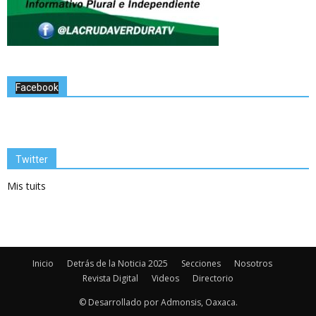
Facebook
Twitter
Mis tuits
Inicio
Detrás de la Noticia 2025
Secciones
Nosotros
Revista Digital
Videos
Directorio
© Desarrollado por Admonsis, Oaxaca.