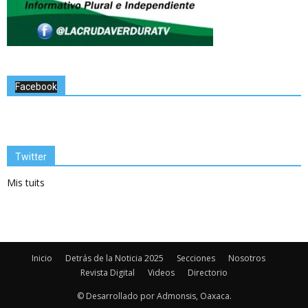
Facebook
Twitter
Mis tuits
Inicio
Detrás de la Noticia 2025
Secciones
Nosotros
Revista Digital
Videos
Directorio
© Desarrollado por Admonsis, Oaxaca.