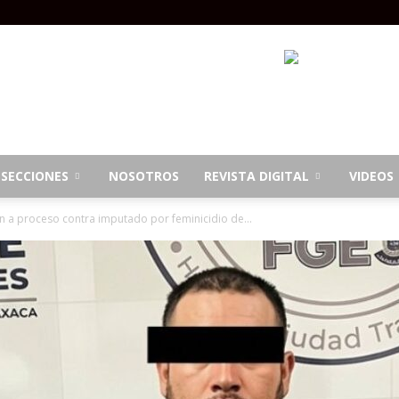
SECCIONES
NOSOTROS
REVISTA DIGITAL
VIDEOS
ón a proceso contra imputado por feminicidio de...