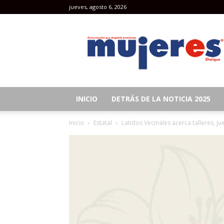
jueves, agosto 6, 2026
Revista
Mujeres
INICIO
DETRÁS DE LA NOTICIA 2025
Inicio
Estatal
Latidos Vecinales acerca talleres, ju