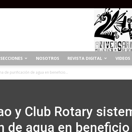
SECCIONES
NOSOTROS
REVISTA DIGITAL
VIDEOS
a de purificación de agua en beneficio...
o y Club Rotary siste
n de agua en beneficio