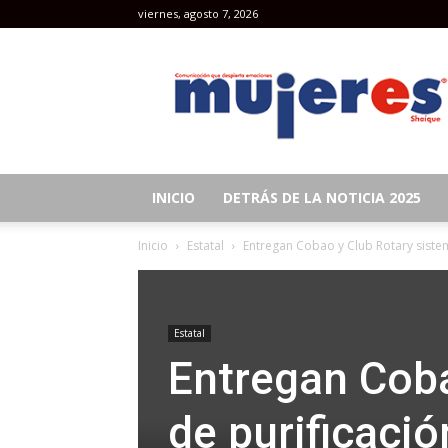
viernes, agosto 7, 2026
Revista
Mujeres
INICIO
DETRÁS DE LA NOTICIA 2025
Inicio
Estatal
Entregan Cobao y Club Rotary sistem
Estatal
Entregan Coba
de purificació