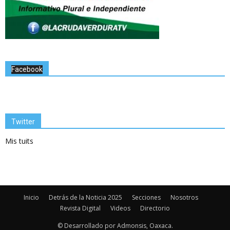
Facebook
Twitter
Mis tuits
Inicio
Detrás de la Noticia 2025
Secciones
Nosotros
Revista Digital
Videos
Directorio
© Desarrollado por Admonsis, Oaxaca.