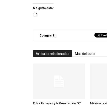
Me gusta esto:
Loading…
Compartir
Artículos relacionados
Más del autor
Entre Uruapan y la Generación “Z”
México resis