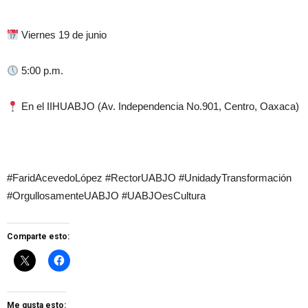
Viernes 19 de junio
5:00 p.m.
En el IIHUABJO (Av. Independencia No.901, Centro, Oaxaca)
#FaridAcevedoLópez #RectorUABJO #UnidadyTransformación
#OrgullosamenteUABJO #UABJOesCultura
Comparte esto:
Me gusta esto: