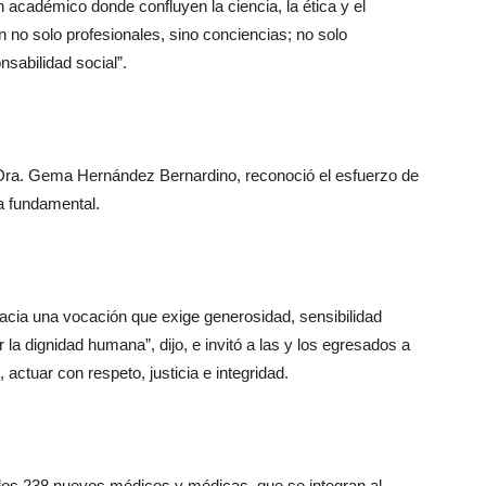
 académico donde confluyen la ciencia, la ética y el
 no solo profesionales, sino conciencias; no solo
sabilidad social”.
, Dra. Gema Hernández Bernardino, reconoció el esfuerzo de
pa fundamental.
acia una vocación que exige generosidad, sensibilidad
la dignidad humana”, dijo, e invitó a las y los egresados a
actuar con respeto, justicia e integridad.
 los 238 nuevos médicos y médicas, que se integran al