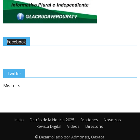
Facebook
Twitter
Mis tuits
Inicio
Detrás de la Noticia 2025
Secciones
Nosotros
Revista Digital
Videos
Directorio
© Desarrollado por Admonsis, Oaxaca.