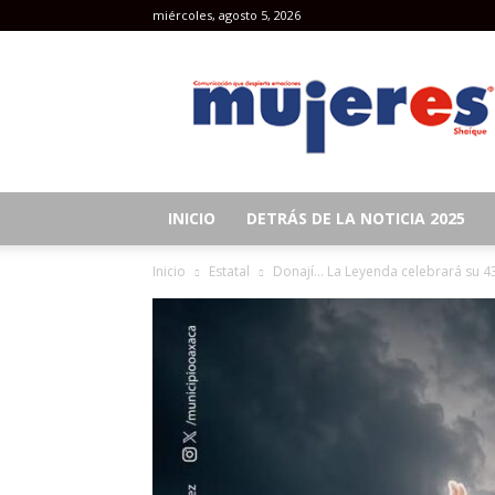
miércoles, agosto 5, 2026
Revista
Mujeres
INICIO
DETRÁS DE LA NOTICIA 2025
Inicio
Estatal
Donají… La Leyenda celebrará su 43