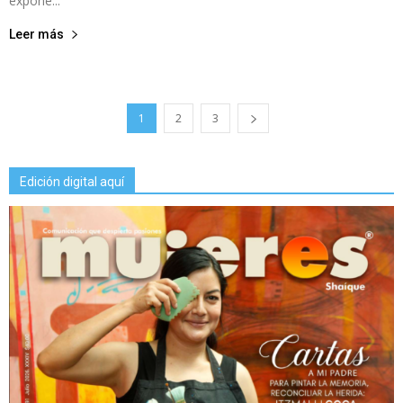
expone...
Leer más
1
2
3
Edición digital aquí