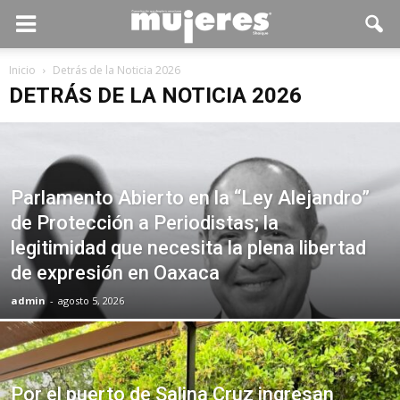
Inicio
Detrás de la Noticia 2026
DETRÁS DE LA NOTICIA 2026
Parlamento Abierto en la “Ley Alejandro”
de Protección a Periodistas; la
legitimidad que necesita la plena libertad
de expresión en Oaxaca
admin
-
agosto 5, 2026
Por el puerto de Salina Cruz ingresan