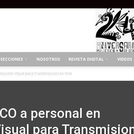
SECCIONES
NOSOTROS
REVISTA DIGITAL
VIDEOS
ducción Visual para Transmisiones en Vivo
CO a personal en
isual para Transmisio