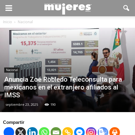
Inicio
Nacional
Nacional
Anuncia Zoé Robledo Teleconsulta para
mexicanos en el extranjero afiliados al
IMSS
septiembre 23, 2025
190
Compartir