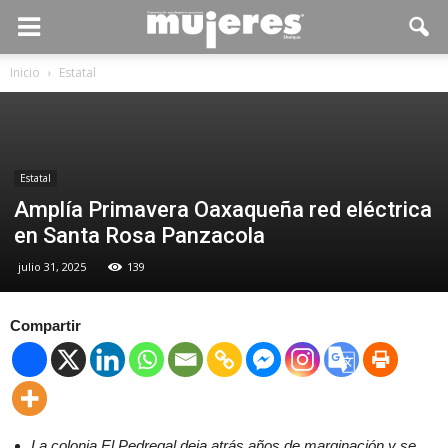
Inicio
Estatal
Estatal
Amplía Primavera Oaxaqueña red eléctrica
en Santa Rosa Panzacola
julio 31, 2025
139
Compartir
La colonia El Pedregal deja atrás años de marginación y se