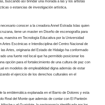
icas, buscando así brindar una morada a las y los artistas
ticas o estancias de investigación artística.
necesario conocer a la creadora Annel Estrada Islas quien
acruzana, tiene un master en Diseño de escenografía para
ona, maestra en Tecnología Educativa por la Universidad
Artes Escénicas e Interdisciplina del Centro Nacional de
las Artes, originaria del Estado de Hidalgo ha conformado
do una fuerte red local que ha permitido posicionar los
una opción para el fortalecimiento de una cultura de paz con
ectual en modelos de empleabilidad digna además de estar
izando el ejercicio de los derechos culturales en el
de la emblemática explanada en el Barrio de Dolores y esta
pueblo Real del Monte que además de contar con El Panteón
iloche y el Guajolote, la gastronomía identificada por los