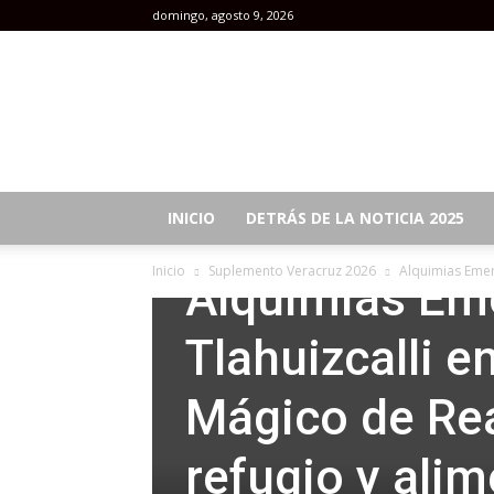
domingo, agosto 9, 2026
Revista
Mujeres
INICIO
DETRÁS DE LA NOTICIA 2025
Suplemento Veracruz 2026
Inicio
Suplemento Veracruz 2026
Alquimias Emerg
Alquimias Eme
Tlahuizcalli e
Mágico de Rea
refugio y alim