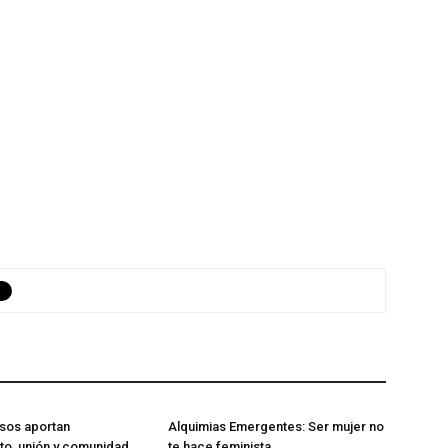
sos aportan
Alquimias Emergentes: Ser mujer no
o, unión y comunidad
te hace feminista