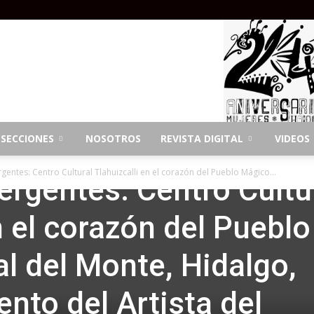
SECCIONES
NOSOTROS
REVISTA DIGITAL
VIDEOS
entes: Centro Cultural Tlahuizcalli en el corazón del Pueblo Mágico...
rgentes: Centro Cultu
n el corazón del Pueblo
l del Monte, Hidalgo,
ento del Artista del