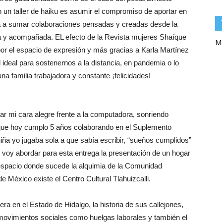
un taller de haiku es asumir el compromiso de aportar en
eta a sumar colaboraciones pensadas y creadas desde la
da y acompañada. EL efecto de la Revista mujeres Shaíque
Mi
por el espacio de expresión y más gracias a Karla Martínez
al ideal para sostenernos a la distancia, en pandemia o lo
una familia trabajadora y constante ¡felicidades!
r mi cara alegre frente a la computadora, sonriendo
 que hoy cumplo 5 años colaborando en el Suplemento
ña yo jugaba sola a que sabía escribir, “sueños cumplidos”
 voy abordar para esta entrega la presentación de un hogar
 espacio donde sucede la alquimia de la Comunidad
de México existe el Centro Cultural Tlahuizcalli.
a en el Estado de Hidalgo, la historia de sus callejones,
ovimientos sociales como huelgas laborales y también el