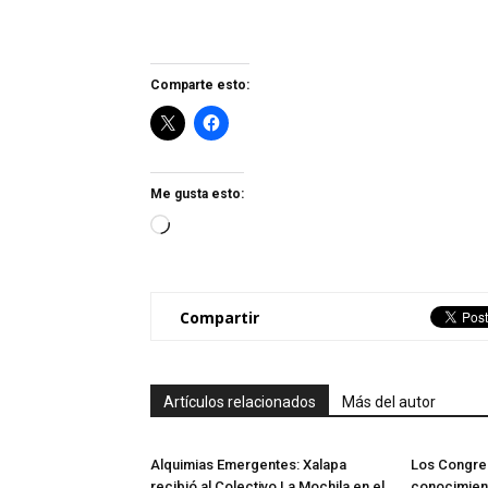
Comparte esto:
Me gusta esto:
Loading…
Compartir
Artículos relacionados
Más del autor
Alquimias Emergentes: Xalapa
Los Congre
recibió al Colectivo La Mochila en el
conocimient