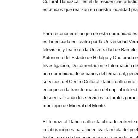
Cultural Tlahuizcalli es el de residencias artíst
escénicos que realizan en nuestra localidad prác
Para reconocer el origen de esta comunidad es 
es Licenciada en Teatro por la Universidad Ver
televisión y teatro en la Universidad de Barcel
Autónoma del Estado de Hidalgo y Doctorado en 
Investigación, Documentación e Información de 
una comunidad de usuarios del temazcal, genera
servicios del Centro Cultural Tlahuizcalli como 
enfoque en la transformación del capital intel
descentralizando los servicios culturales garant
municipio de Mineral del Monte.
El Temazcal Tlahuizcalli está ubicado enfrente 
colaboración es para incentivar la visita del 
Inglés, goza de bosques mágicos como lo es el H