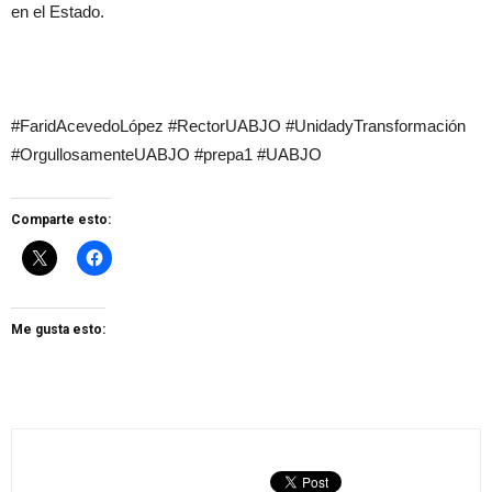
en el Estado.
#FaridAcevedoLópez #RectorUABJO #UnidadyTransformación
#OrgullosamenteUABJO #prepa1 #UABJO
Comparte esto:
Me gusta esto: