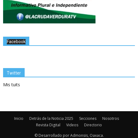
Facebook
Twitter
Mis tuits
Inicio
Detrás de la Noticia 2025
Secciones
Nosotros
Revista Digital
Videos
Directorio
© Desarrollado por Admonsis, Oaxaca.