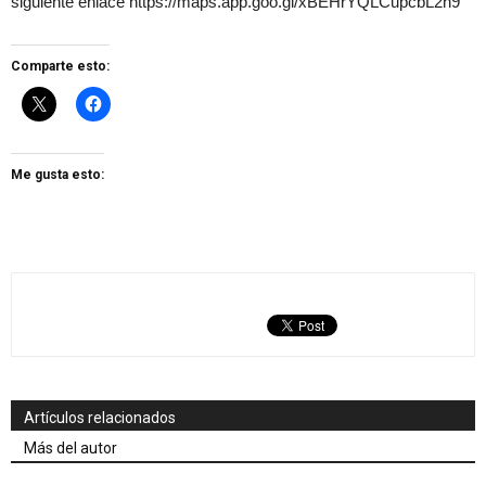
siguiente enlace https://maps.app.goo.gl/xBEHrYQLCupcbL2h9
Comparte esto:
Me gusta esto:
Artículos relacionados
Más del autor