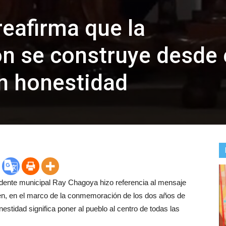
eafirma que la
n se construye desde 
on honestidad
sidente municipal Ray Chagoya hizo referencia al mensaje
en, en el marco de la conmemoración de los dos años de
nestidad significa poner al pueblo al centro de todas las