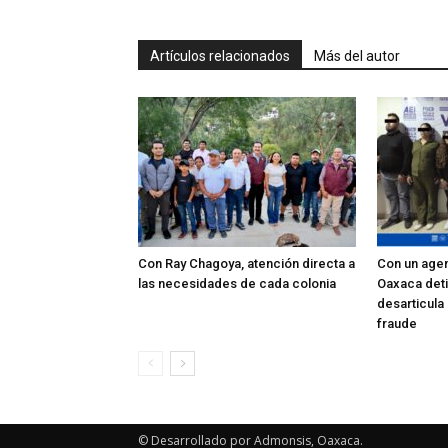
Artículos relacionados
Más del autor
Con Ray Chagoya, atención directa a
Con un agent
las necesidades de cada colonia
Oaxaca deti
desarticula
fraude
© Desarrollado por Admonsis, Oaxaca.