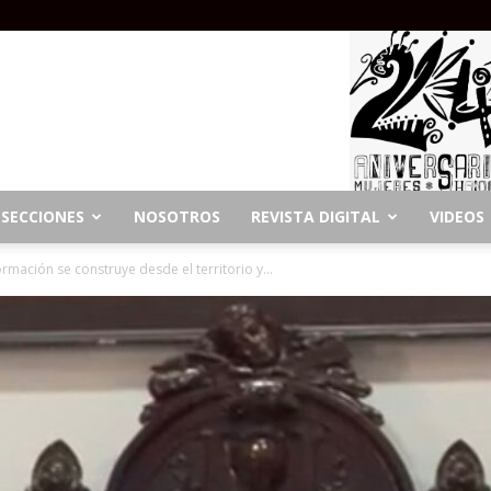
SECCIONES
NOSOTROS
REVISTA DIGITAL
VIDEOS
mación se construye desde el territorio y...