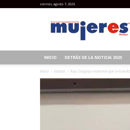
viernes, agosto 7, 2026
Revista
Mujeres
INICIO
DETRÁS DE LA NOTICIA 2025
Inicio
Estatal
Ray Chagoya reafirma que la transfor