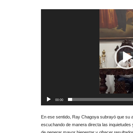
Reproductor
de
vídeo
00:00
En ese sentido, Ray Chagoya subrayó que su admi
escuchando de manera directa las inquietudes y
de generar mayor bienestar y ofrecer resultado