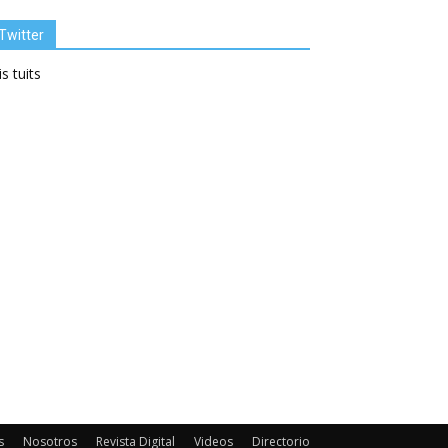
Twitter
s tuits
s
Nosotros
Revista Digital
Videos
Directorio