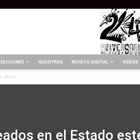
SECCIONES
NOSOTROS
REVISTA DIGITAL
VIDEOS
te sábado
ados en el Estado est