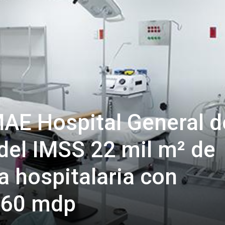
AE Hospital General d
el IMSS 22 mil m² de
a hospitalaria con
 360 mdp