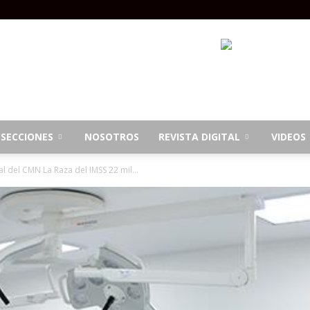
SECCIONES
NOSOTROS
REVISTA DIGITAL
VIDEOS
 del CMN La Raza del IMSS 22 mil...