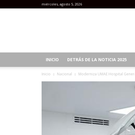
miércoles, agosto 5, 2026
Revista
Mujeres
INICIO
DETRÁS DE LA NOTICIA 2025
Inicio
Nacional
Moderniza UMAE Hospital General