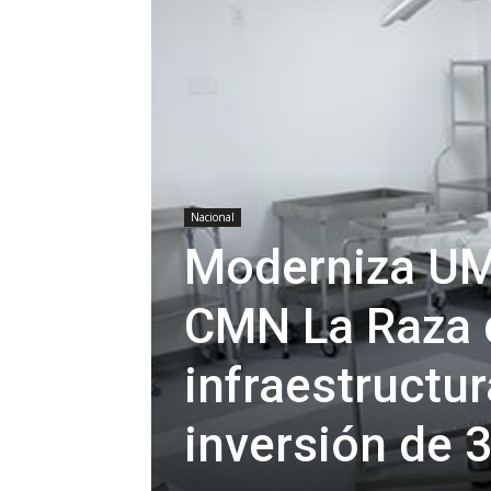
Nacional
Moderniza UM
CMN La Raza d
infraestructur
inversión de