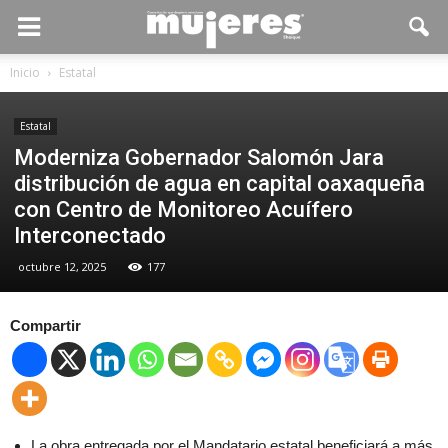
Inicio
Estatal
Estatal
Moderniza Gobernador Salomón Jara
distribución de agua en capital oaxaqueña
con Centro de Monitoreo Acuífero
Interconectado
octubre 12, 2025
177
Compartir
La obra entregada por el Mandatario estatal beneficiará a más