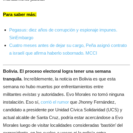
Para saber más:
Pegasus: diez años de corrupción y espionaje impunes.
SinEmbargo
Cuatro meses antes de dejar su cargo, Peña asignó contrato
a israelí que afirma haberlo sobornado. MCCI
Bolivia. El proceso electoral logra tener una semana
tranquila
. Increíblemente, la noticia en Bolivia es que esta
semana no hubo muertos por enfrentamientos entre
militantes
evistas
y autoridades. Evo Morales no tomó ninguna
instalación. Eso sí,
corrió el rumor
que Jhonny Fernández,
candidato a presidente por Unidad Cívica Solidaridad (UCS) y
actual alcalde de Santa Cruz, podría estar acercándose a Evo
Morales luego de visitar localidades consideradas ‘bastión’ del
expresidente, en los cuales a veces ni la policía entra.