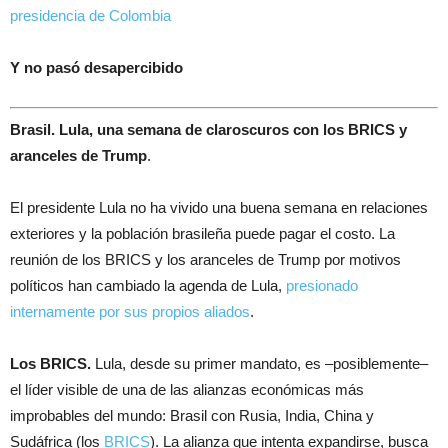
América
presidencia de Colombia
Latina
del
Y no pasó desapercibido
6
al
Brasil. Lula, una semana de claroscuros con los BRICS y
12
aranceles de Trump
.
de
julio:
El presidente Lula no ha vivido una buena semana en relaciones
exteriores y la población brasileña puede pagar el costo. La
reunión de los BRICS y los aranceles de Trump por motivos
políticos han cambiado la agenda de Lula,
presionado
internamente por sus propios aliados
.
Los BRICS.
Lula, desde su primer mandato, es –posiblemente–
el líder visible de una de las alianzas económicas más
improbables del mundo: Brasil con Rusia, India, China y
Sudáfrica (los
BRICS
). La alianza que intenta expandirse, busca