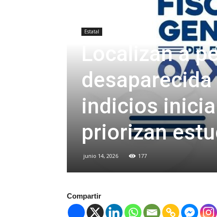
Estatal
Localizan a p
desaparecida 
indicios inici
priorizan estu
junio 14, 2026
177
Compartir