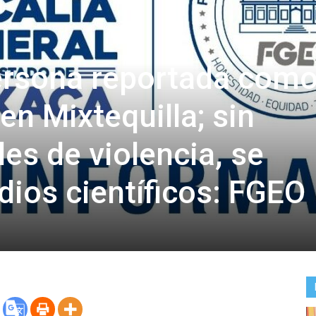
ersona reportada com
en Mixtequilla; sin
ales de violencia, se
dios científicos: FGEO