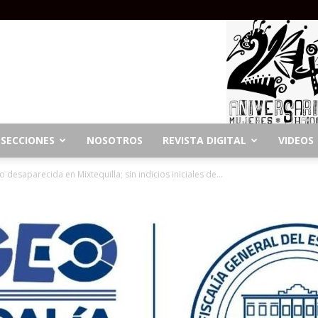
SECCIONES
NOSOTROS
REVISTA DIGITAL
VIDEOS
esaparecida en Mixtequilla; sin indicios iniciales de...