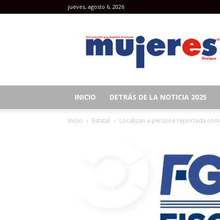
jueves, agosto 6, 2026
Revista
Mujeres
INICIO
DETRÁS DE LA NOTICIA 2025
Inicio
Estatal
Localizan a persona reportada como d