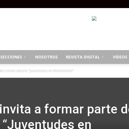
SECCIONES
NOSOTROS
REVISTA DIGITAL
VIDEOS
 del conversatorio “Juventudes en Movimiento”
nvita a formar parte d
 “Juventudes en