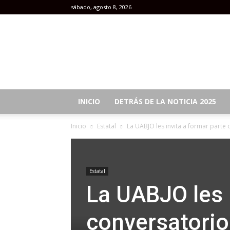
sábado, agosto 8, 2026
Revista
Mujeres
INICIO
DETRÁS DE LA NOTICIA 2025
Inicio
Estatal
La UABJO les invita a formar parte
Estatal
La UABJO les i
conversatorio