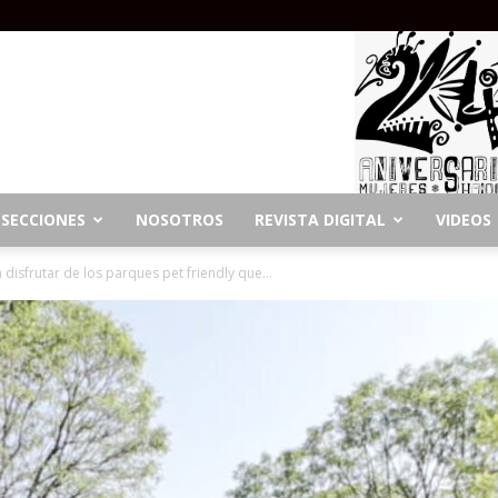
SECCIONES
NOSOTROS
REVISTA DIGITAL
VIDEOS
 disfrutar de los parques pet friendly que...