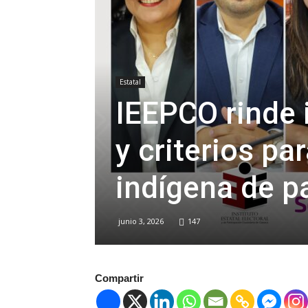
Estatal
IEEPCO rinde 
y criterios pa
indígena de pa
junio 3, 2026
147
Compartir