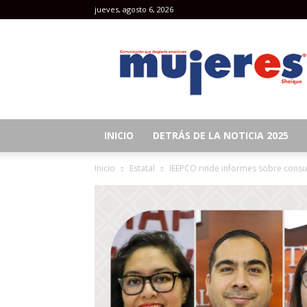
jueves, agosto 6, 2026
Revista
Mujeres
INICIO
DETRÁS DE LA NOTICIA 2025
Inicio
Estatal
IEEPCO rinde informes sobre consult