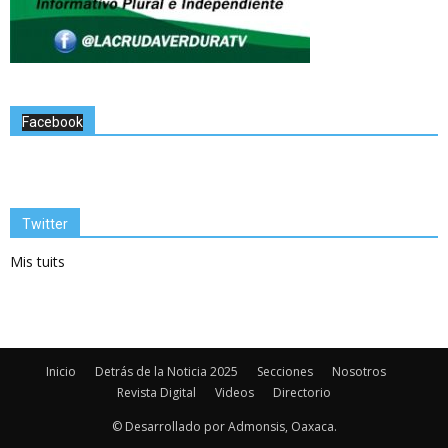
Facebook
Twitter
Mis tuits
Inicio
Detrás de la Noticia 2025
Secciones
Nosotros
Revista Digital
Videos
Directorio
© Desarrollado por Admonsis, Oaxaca.