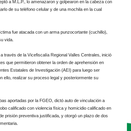
erceptó a M.L.P., lo amenazaron y golpearon en la cabeza con
arlo de su teléfono celular y de una mochila en la cual
íctima fue atacada con un arma punzocortante (cuchillo),
u vida.
 través de la Vicefiscalía Regional Valles Centrales, inició
tes que permitieron obtener la orden de aprehensión en
entes Estatales de Investigación (AEI) para luego ser
on ello, realizar su proceso legal y posteriormente su
ebas aportadas por la FGEO, dictó auto de vinculación a
obo calificado con violencia física y homicidio calificado en
e prisión preventiva justificada, y otorgó un plazo de dos
ementaria.