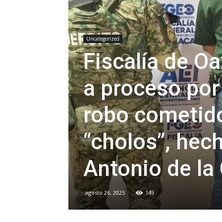
Uncategorized
Fiscalía de O
a proceso por
robo cometido
“cholos”, hec
Antonio de la
agosto 26, 2025
149