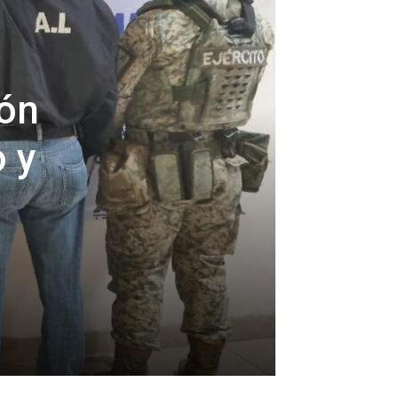
ión
o y