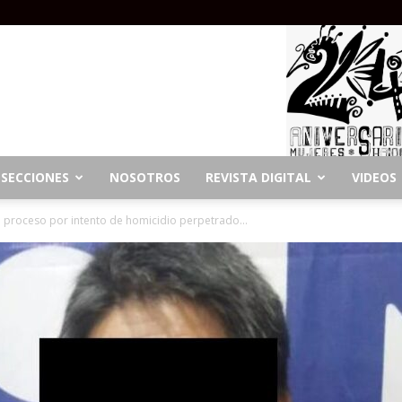
SECCIONES
NOSOTROS
REVISTA DIGITAL
VIDEOS
a proceso por intento de homicidio perpetrado...