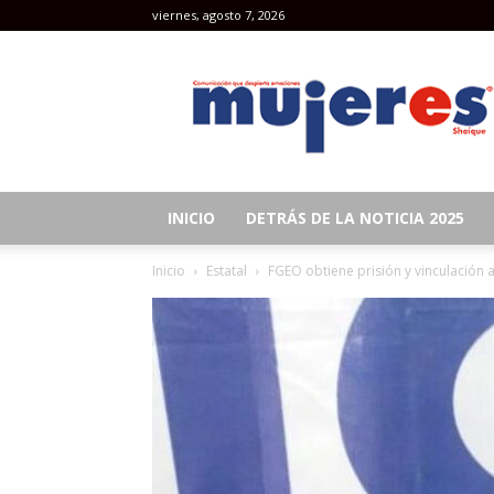
viernes, agosto 7, 2026
Revista
Mujeres
INICIO
DETRÁS DE LA NOTICIA 2025
Inicio
Estatal
FGEO obtiene prisión y vinculación 