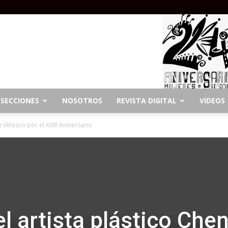
SECCIONES
NOSOTROS
REVISTA DIGITAL
VIDEOS
i Velazco por el XXIII Aniversario
el artista plástico Chen