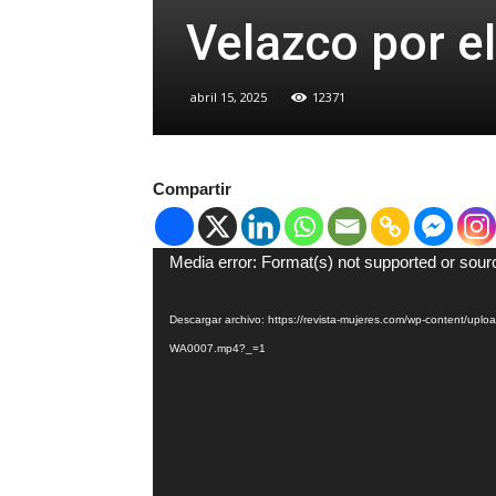
Velazco por el
abril 15, 2025
12371
Compartir
Reproductor
Media error: Format(s) not supported or sour
de
vídeo
Descargar archivo: https://revista-mujeres.com/wp-content/up
WA0007.mp4?_=1