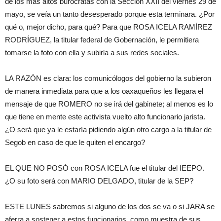
de los más altos burócratas con la Sección XXII del viernes 29 de
mayo, se veía un tanto desesperado porque esta terminara. ¿Por
qué o, mejor dicho, para qué? Para que ROSA ICELA RAMÍREZ
RODRÍGUEZ, la titular federal de Gobernación, le permitiera
tomarse la foto con ella y subirla a sus redes sociales.
LA RAZÓN es clara: los comunicólogos del gobierno la subieron
de manera inmediata para que a los oaxaqueños les llegara el
mensaje de que ROMERO no se irá del gabinete; al menos es lo
que tiene en mente este activista vuelto alto funcionario jarista.
¿O será que ya le estaría pidiendo algún otro cargo a la titular de
Segob en caso de que le quiten el encargo?
EL QUE NO POSÓ con ROSA ICELA fue el titular del IEEPO.
¿O su foto será con MARIO DELGADO, titular de la SEP?
ESTE LUNES sabremos si alguno de los dos se va o si JARA se
aferra a sostener a estos funcionarios, como muestra de sus