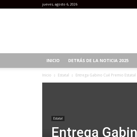
jueves, agosto 6, 2026
Revista
Mujeres
INICIO
DETRÁS DE LA NOTICIA 2025
Inicio
Estatal
Entrega Gabino Cué Premio Estatal
Estatal
Entrega Gabin