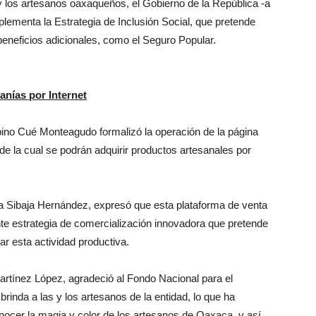
y los artesanos oaxaqueños, el Gobierno de la República -a
mplementa la Estrategia de Inclusión Social, que pretende
eneficios adicionales, como el Seguro Popular.
anías por Internet
ino Cué Monteagudo formalizó la operación de la página
 de la cual se podrán adquirir productos artesanales por
ela Sibaja Hernández, expresó que esta plataforma de venta
nte estrategia de comercialización innovadora que pretende
r esta actividad productiva.
Martínez López, agradeció al Fondo Nacional para el
rinda a las y los artesanos de la entidad, lo que ha
nocer la magia y color de los artesanos de Oaxaca, y así