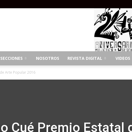
SECCIONES
NOSOTROS
REVISTA DIGITAL
VIDEOS
 de Arte Popular 2016
o Cué Premio Estatal 