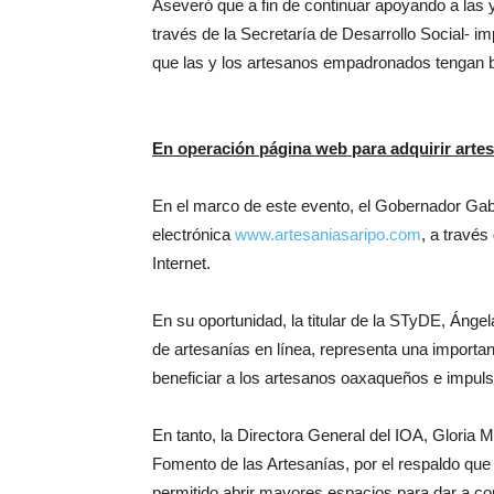
Aseveró que a fin de continuar apoyando a las 
través de la Secretaría de Desarrollo Social- i
que las y los artesanos empadronados tengan b
En operación página web para adquirir artes
En el marco de este evento, el Gobernador Gab
electrónica
www.artesaniasaripo.com
, a través
Internet.
En su oportunidad, la titular de la STyDE, Áng
de artesanías en línea, representa una importa
beneficiar a los artesanos oaxaqueños e impulsa
En tanto, la Directora General del IOA, Gloria 
Fomento de las Artesanías, por el respaldo que b
permitido abrir mayores espacios para dar a co