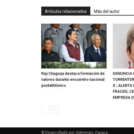
Artículos relacionados
Más del autor
Ray Chagoya destaca formación de
DENUNCIA L
valores durante encuentro nacional
TORRENTER
pentathlónico
X ; ALERTA
FRAUDE, C
EMPRESA D
© Desarrollado por Admonsis, Oaxaca.