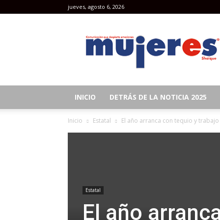
jueves, agosto 6, 2026
Revista
Mujeres
INICIO
DETRÁS DE LA NOTICIA 2025
Inicio
Estatal
El año arranca con tequio y trabajo 
Estatal
El año arranca