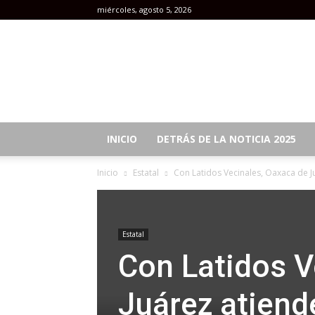
miércoles, agosto 5, 2026
Revista
Mujeres
INICIO
DETRÁS DE LA NOTICIA 2025
Inicio
Estatal
Con Latidos Vecinales, Oaxaca de Juá
Estatal
Con Latidos V
Juárez atiende