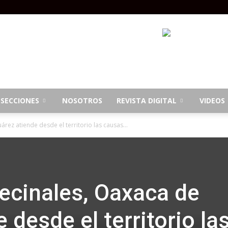
SECCIONES
NOSOTROS
REVISTA DIGITAL
VIDEOS
rez atiende desde el territorio las causas...
ecinales, Oaxaca de
 desde el territorio la